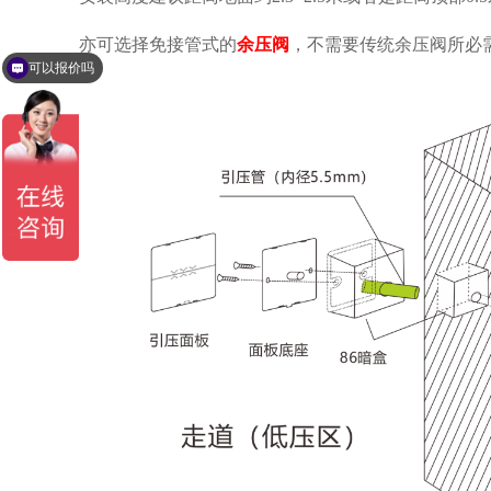
亦可选择免接管式的
余压阀
，不需要传统余压阀所必
可以报价吗