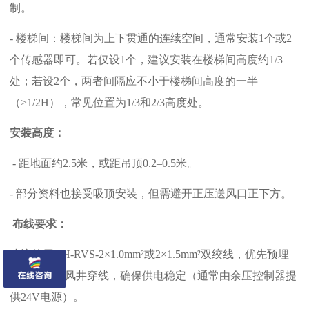
制。
- 楼梯间：楼梯间为上下贯通的连续空间，通常安装1个或2
个传感器即可。若仅设1个，建议安装在楼梯间高度约1/3
处；若设2个，两者间隔应不小于楼梯间高度的一半
（≥1/2H），常见位置为1/3和2/3高度处。
安装高度：
- 距地面约2.5米，或
距吊顶0.2–0.5米。
- 部分资料也接受吸顶安装，但需避开正压送风口正下方。
布线要求：
建议使用NH-RVS-2×1.0mm²或2×1.5mm²双绞线，优先预埋
管线或通过风井穿线，确保供电稳定（通常由余压控制器提
供24V电源）。