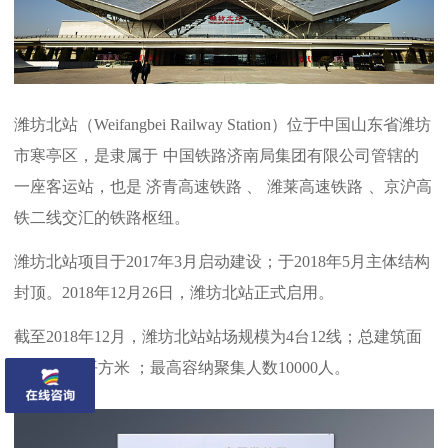
潍
坊北站（Weifangbei Railway Station）位于中国山东省潍坊
市
寒亭区
，是隶属于
中国铁路济南局集团有限公司
管辖的
一座客运站，也是
济青高速铁路
、
潍莱高速铁路
、
京沪高
铁二线
交汇的铁路枢纽。
潍坊北站项目于2017年3月启动建设；于2018年5月主体结构
封顶。2018年12月26日，潍坊北站正式启用。
截至2018年12月，潍坊北站站场规模为4台12线；总建筑面
积约6.6万平方米 ；最高容纳聚集人数10000人。