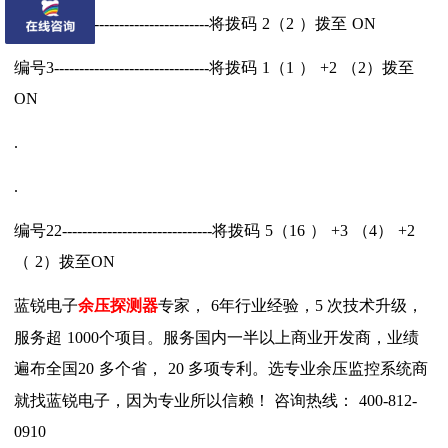
编号
2-------------------------------
将拨码
2
（
2
）拨至
ON
编号
3-------------------------------
将拨码
1
（
1
）
+2
（
2
）拨至
ON
.
.
编号
22------------------------------
将拨码
5
（
16
）
+3
（
4
）
+2
（
2
）拨至
ON
蓝锐电子
余压探测器
专家，
6
年行业经验，
5
次技术升级，
服务超
1000
个项目。服务国内一半以上商业开发商，业绩
遍布全国
20
多个省，
20
多项专利。选专业余压监控系统商
就找蓝锐电子，因为专业所以信赖！ 咨询热线：
400-812-
0910