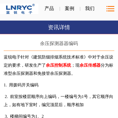
产品
案例
我们
资讯详情
余压探测器器编码
蓝锐电子针对《建筑防烟排烟系统技术标准》中对于余压设
定的要求，研发生产了
余压控制系统
；现
余压传感器
分为标
准型余压探测器和免接管余压探测器。
1.
用拨码开关编码
2.
前室按楼层顺序向上编码，一楼编号为1号，其它顺序向
上，如有地下室时，编完顶层后，顺序相加
3.
楼梯间编号为1、2