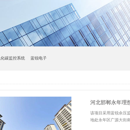
氧化碳监控系统
蓝锐电子
河北邯郸永年理
该项目采用蓝锐余压
地处永年区广源大街